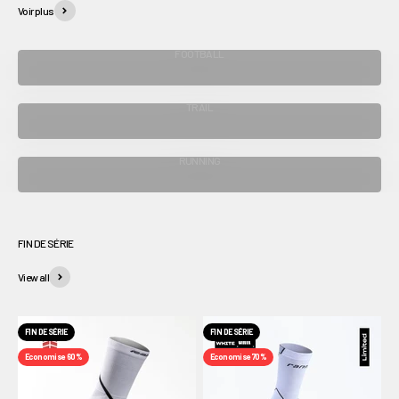
Voir plus
FOOTBALL
TRAIL
RUNNING
View all
FIN DE SÉRIE
FIN DE SÉRIE
Economise 60%
Economise 70%