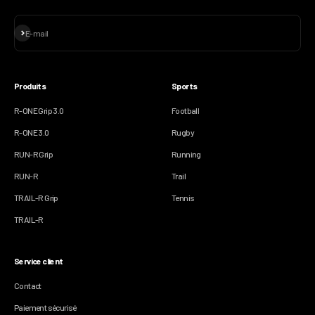
S'inscrire
E-mail
Produits
Sports
R-ONE Grip 3.0
Football
R-ONE 3.0
Rugby
RUN-R Grip
Running
RUN-R
Trail
TRAIL-R Grip
Tennis
TRAIL-R
Service client
Contact
Paiement sécurisé