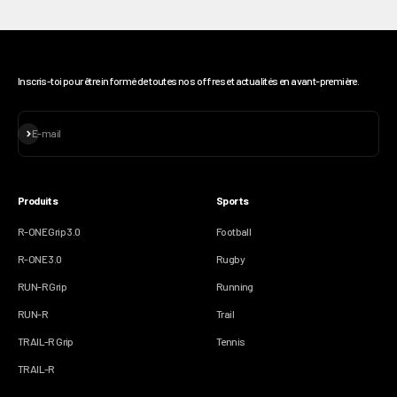
Inscris-toi pour être informé de toutes nos offres et actualités en avant-première.
S'inscrire
E-mail
Produits
Sports
R-ONE Grip 3.0
Football
R-ONE 3.0
Rugby
RUN-R Grip
Running
RUN-R
Trail
TRAIL-R Grip
Tennis
TRAIL-R