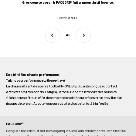
Gros coup de coeur, le PACEGRIP fait vraiment la différence.
Olivier GIROUD
Précédent
Suivant
Aller à l'élément 1
Aller à l'élément 2
Des bénéfices haute performance
Taking your performance to the next level
La chaussette antidérapante football R-ONE Grip 3.0 a été conçue au contact
d’athlètes professionnels. La tige ajustée sur la partie inférieure des muscles
fléchisseurs offre un effet de compression ciblé pour préserver tes chevilles des
risques de torsion. Adopte-les pour apporter plus de tonicité à ta foulée.
PACEGRIP™
Conçus à base d’eau et de fibres organiques, les Pads antidérapants ultra fins (250