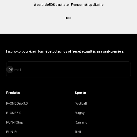
À partir de 50€ d'achat en France métropolitaine
Aller à l'élément 1
Aller à l'élément 2
Aller à l'élément 3
Inscris-toi pour être informé de toutes nos offres et actualités en avant-première.
S'inscrire
E-mail
Produits
Sports
R-ONE Grip 3.0
Football
R-ONE 3.0
Rugby
RUN-R Grip
Running
RUN-R
Trail