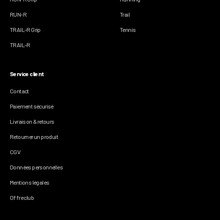
RUN-R
Trail
TRAIL-R Grip
Tennis
TRAIL-R
Service client
Contact
Paiement sécurisé
Livraison & retours
Retourner un produit
CGV
Données personnelles
Mentions légales
Offre club