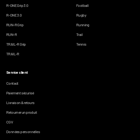
R-ONE Grip 3.0
Football
R-ONE 3.0
Rugby
RUN-R Grip
Running
RUN-R
Trail
TRAIL-R Grip
Tennis
TRAIL-R
Service client
Contact
Paiement sécurisé
Livraison & retours
Retourner un produit
CGV
Données personnelles