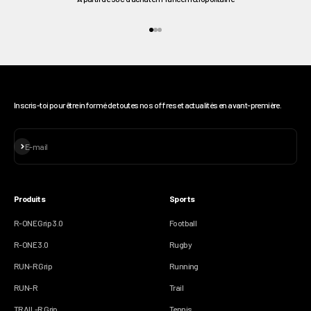
Aller à l'élément 1
Aller à l'élément 2
Aller à l'élément 3
Inscris-toi pour être informé de toutes nos offres et actualités en avant-première.
S'inscrire
E-mail
Produits
Sports
R-ONE Grip 3.0
Football
R-ONE 3.0
Rugby
RUN-R Grip
Running
RUN-R
Trail
TRAIL-R Grip
Tennis